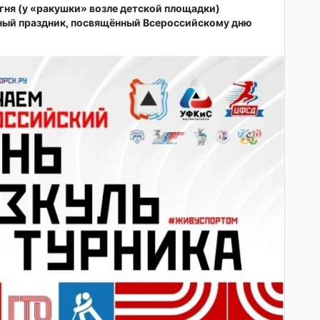
 огня (у «ракушки» возле детской площадки)
ный праздник, посвящённый Всероссийскому дню