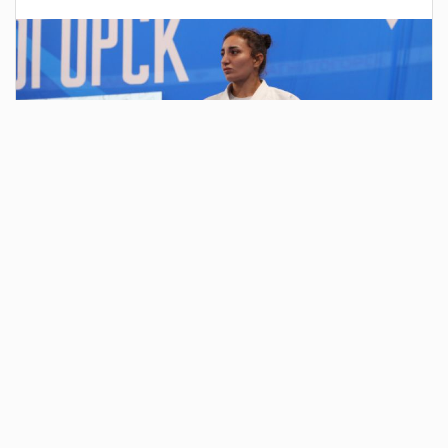
2 дня назад
В парке у Вечного огня у монумента «Тыл –
фронту» состоялось традиционное
ежегодное мероприятие в честь
годовщины образования ВДВ