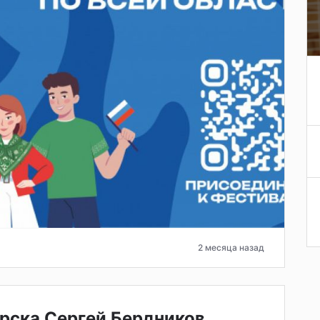
2 месяца назад
рска Сергей Бердников