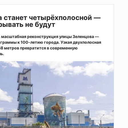
а станет четырёхполосной —
ывать не будут
а масштабная реконструкция улицы Зеленцова —
ограммы к 100-летию города. Узкая двухполосная
68 метров превратится в современную
ь.