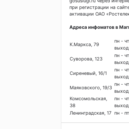
gosuslugi.ru через интер
при регистрации на сайте
активации ОАО «Ростелеко
Адреса инфоматов в Маг
пн - чт
К.Маркса, 79
выход
пн - чт
Суворова, 123
выход
пн - чт
Сиреневый, 16/1
выход
пн - чт
Маяковского, 19/3
выход
Комсомольская,
пн - чт
38
выход
Ленинградская, 17
пн - п