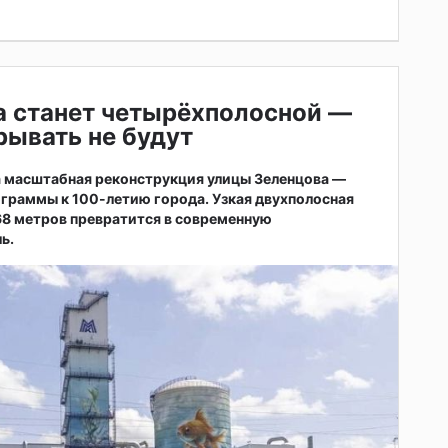
а станет четырёхполосной —
ывать не будут
а масштабная реконструкция улицы Зеленцова —
ограммы к 100-летию города. Узкая двухполосная
68 метров превратится в современную
ь.