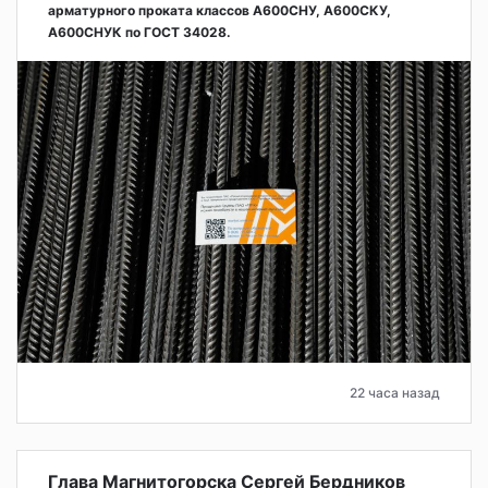
арматурного проката классов А600СНУ, А600СКУ,
А600СНУК по ГОСТ 34028.
22 часа назад
Глава Магнитогорска Сергей Бердников