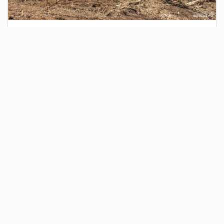
3 дня назад
Сотрудники Госавтоинспекции выявили
поддельный полис ОСАГО
Водитель, предъявивший такой документ, доставлен в
отдел полиции для дальнейших разбирательств.