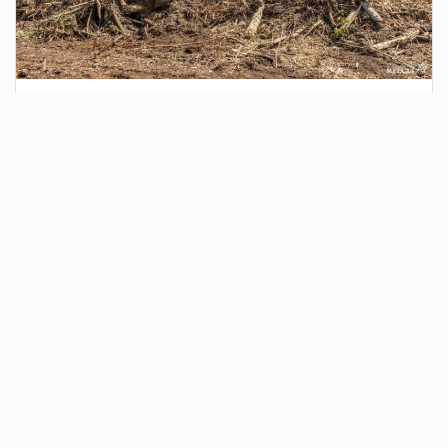
2 дня назад
Сотрудники Госавтоинспекции выявили
поддельный полис ОСАГО
Водитель, предъявивший такой документ, доставлен в
отдел полиции для дальнейших разбирательств.