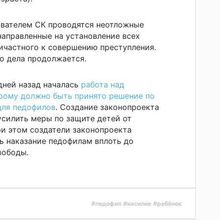
ователем СК проводятся неотложные
направленные на установление всех
ричастного к совершению преступления.
о дела продолжается.
дней назад началась
работа над
рому должно быть принято решение по
для педофилов
. Создание законопроекта
 усилить меры по защите детей от
ри этом создатели законопроекта
ь наказание педофилам вплоть до
вободы.
#педофил
#насилие
#ребёнок