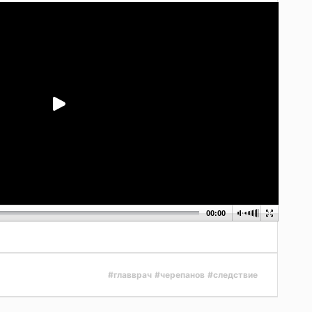
00:00
#главврач
#черепанов
#следствие