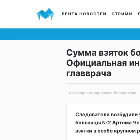
ЛЕНТА НОВОСТЕЙ
СТРИМЫ
Сумма взяток б
Официальная ин
главврача
#главврач
#черепанов
#следствие
Следователи возбудили у
больницы №2 Артема Чер
взятки в особо крупном 