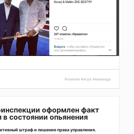
#хоккей
#игра
#команда
оинспекции оформлен факт
 в состоянии опьянения
ативный штраф и лишение права управления.