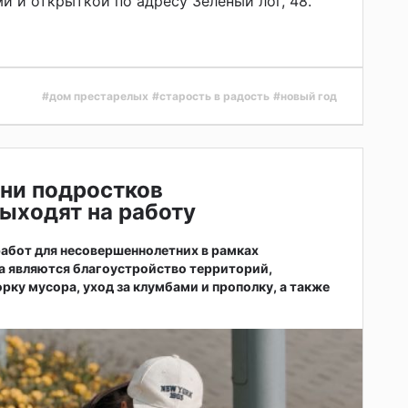
и и открыткой по адресу Зеленый лог, 48.
#дом престарелых
#старость в радость
#новый год
ни подростков
ыходят на работу
абот для несовершеннолетних в рамках
а являются благоустройство территорий,
рку мусора, уход за клумбами и прополку, а также