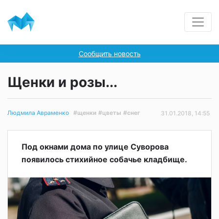
Сообщить новость
Щенки и розы...
#щенки
#цветы
#снег
Людмила Авраменко
31.01.2018, 14:55
Под окнами дома по улице Суворова
появилось стихийное собачье кладбище.