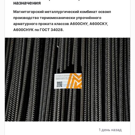
назначения
Магнитогорский металлургический комбинат освоил
производство термомеханически упрочнённого
арматурного проката классов А600СНУ, А600СКУ,
А600СНУК по ГОСТ 34028.
1 день назад