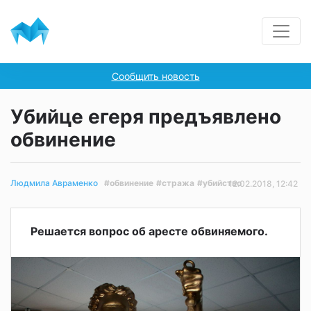
Сообщить новость
Убийце егеря предъявлено
обвинение
#обвинение
#стража
#убийство
Людмила Авраменко
12.02.2018, 12:42
Решается вопрос об аресте обвиняемого.