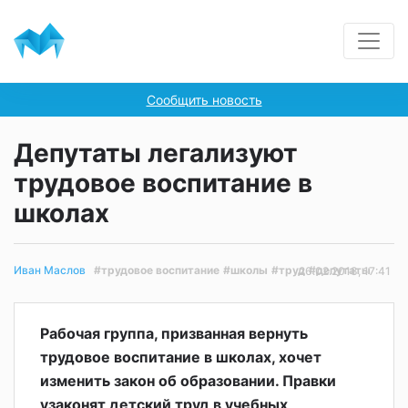
Сообщить новость
Депутаты легализуют
трудовое воспитание в
школах
#трудовое воспитание
#школы
#труд
#депутаты
Иван Маслов
26.02.2018, 17:41
Рабочая группа, призванная вернуть
трудовое воспитание в школах, хочет
изменить закон об образовании. Правки
узаконят детский труд в учебных