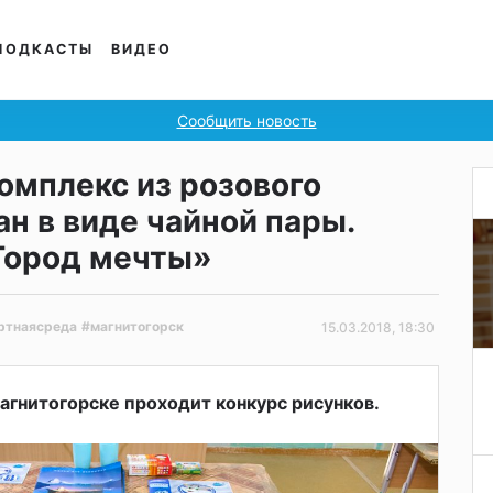
ПОДКАСТЫ
ВИДЕО
Сообщить новость
омплекс из розового
н в виде чайной пары.
Город мечты»
ртнаясреда
#магнитогорск
15.03.2018, 18:30
агнитогорске проходит конкурс рисунков.