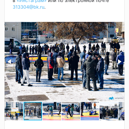
в
«Инстаграм»
или по электронной почте
313304@bk.ru
.