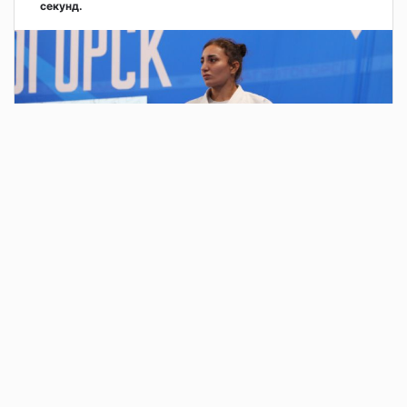
секунд.
2 дня назад
В парке у Вечного огня у монумента «Тыл –
фронту» состоялось традиционное
ежегодное мероприятие в честь