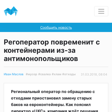
Сообщить новость
Регоператор повременит с
контейнерами из-за
антимонопольщиков
#мусор
#свалка
#хлам
#отходы
Иван Маслов
31.03.2018, 08:04
Региональный оператор по обращению с
отходами приостановил замену старых
баков на евроконтейнеры. Как пояснил
директор «ЦКС», компания ждёт решения