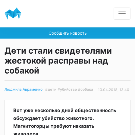
Сообщить новость
Дети стали свидетелями
жестокой расправы над
собакой
#дети
#убийство
#собака
Людмила Авраменко
13.04.2018, 13:40
Вот уже несколько дней общественность
обсуждает убийство животного.
Магнитогорцы требуют наказать
живодера.