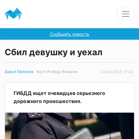
Сообщить новость
Сбил девушку и уехал
#дтп
#гибдд
#авария
Дарья Ефимова
24.04.2018, 17:42
ГИБДД ищет очевидцев серьезного
дорожного происшествия.