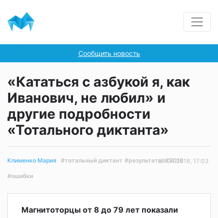
Сообщить новость
«Кататься с азбукой я, как
Иванович, не любил» и
другие подробности
«Тотального диктанта»
#тотальный диктант
#результаты
#2018
Клименко Мария
29.04.2018, 17:03
#ошибки
Магнитоторцы от 8 до 79 лет показали