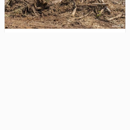
1 день назад
Сотрудники Госавтоинспекции выявили
поддельный полис ОСАГО
Водитель, предъявивший такой документ, доставлен в
отдел полиции для дальнейших разбирательств.