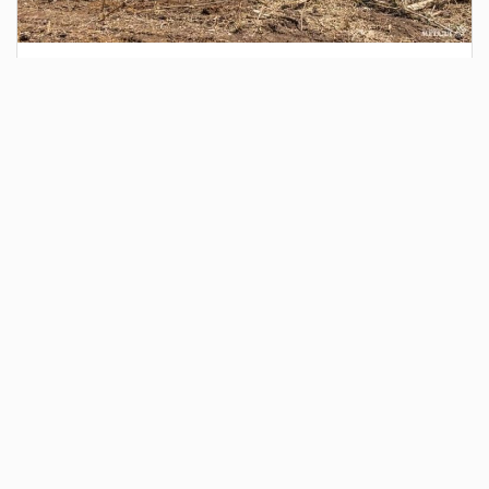
1 день назад
Сотрудники Госавтоинспекции выявили
поддельный полис ОСАГО
Водитель, предъявивший такой документ, доставлен в
отдел полиции для дальнейших разбирательств.