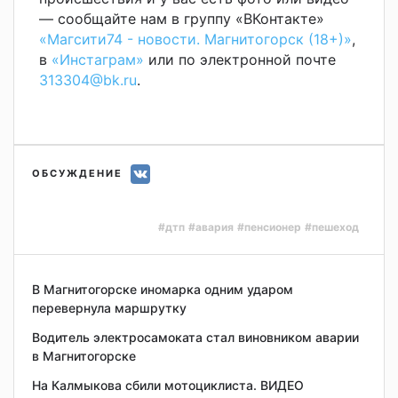
— сообщайте нам в группу «ВКонтакте»
«Магсити74 - новости. Магнитогорск (18+)»
,
в
«Инстаграм»
или по электронной почте
313304@bk.ru
.
ОБСУЖДЕНИЕ
#дтп
#авария
#пенсионер
#пешеход
В Магнитогорске иномарка одним ударом
перевернула маршрутку
Водитель электросамоката стал виновником аварии
в Магнитогорске
На Калмыкова сбили мотоциклиста. ВИДЕО