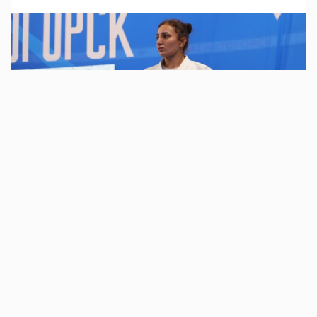
2 дня назад
В парке у Вечного огня у монумента «Тыл –
фронту» состоялось традиционное
ежегодное мероприятие в честь
годовщины образования ВДВ