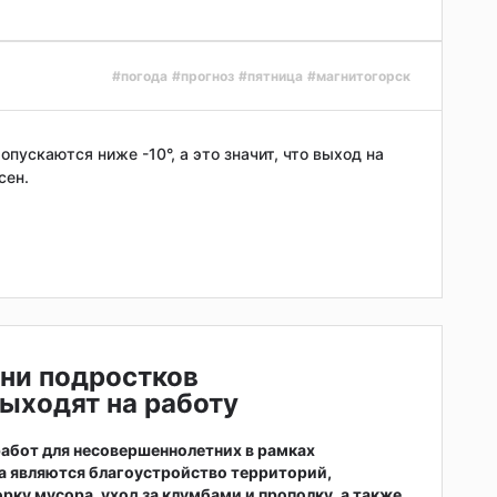
#погода
#прогноз
#пятница
#магнитогорск
пускаются ниже -10°, а это значит, что выход на
сен.
ни подростков
ыходят на работу
абот для несовершеннолетних в рамках
а являются благоустройство территорий,
рку мусора, уход за клумбами и прополку, а также