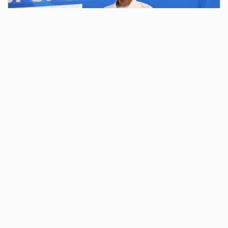
2 дня назад
В парке у Вечного огня у монумента «Тыл –
фронту» состоялось традиционное
ежегодное мероприятие в честь
годовщины образования ВДВ
В 10 часов колонна из «голубых беретов» двинулась к
монументу. Впереди шли десантники с гирляндой в руках.
Перед Вечным огнём братство остановилось. Открыл