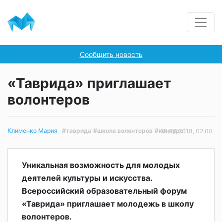
Сообщить новость
«Таврида» приглашает
волонтеров
#таврида
#школа волонтеров
#конкурс
Клименко Мария
16.06.2018, 02:00
Уникальная возможность для молодых
деятелей культуры и искусства.
Всероссийский образовательный форум
«Таврида» приглашает молодежь в школу
волонтеров.