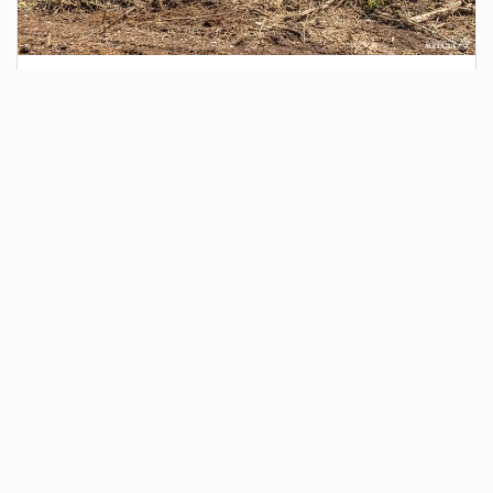
3 дня назад
Сотрудники Госавтоинспекции выявили
поддельный полис ОСАГО
Водитель, предъявивший такой документ, доставлен в
отдел полиции для дальнейших разбирательств.