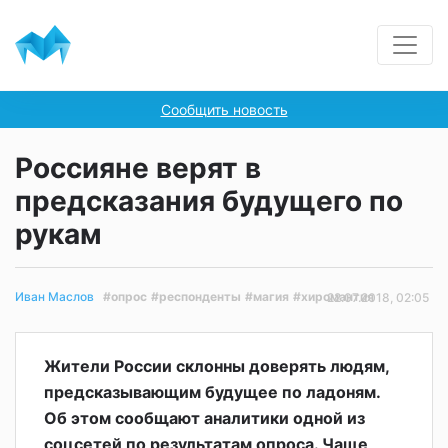
Сообщить новость
Россияне верят в
предсказания будущего по
рукам
#опрос
#респонденты
#магия
#хиромантия
Иван Маслов
22.07.2018, 02:05
Жители России склонны доверять людям,
предсказывающим будущее по ладоням.
Об этом сообщают аналитики одной из
соцсетей по результатам опроса. Чаще