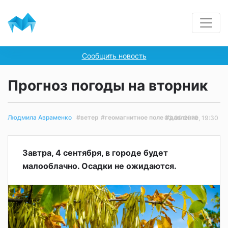
Сообщить новость
Прогноз погоды на вторник
#ветер
#геомагнитное поле
#давление
Людмила Авраменко
03.09.2018, 19:30
Завтра, 4 сентября, в городе будет
малооблачно.
Осадки не ожидаются.