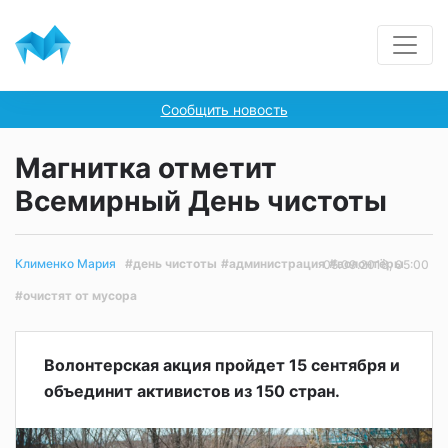
Сообщить новость
Магнитка отметит
Всемирный День чистоты
#день чистоты
#администрация
#волонтёры
Клименко Мария
05.09.2018, 05:00
#очистят от мусора
Волонтерская акция пройдет 15 сентября и
объединит активистов из 150 стран.