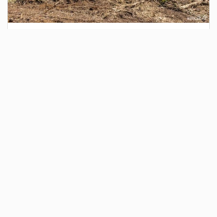
1 день назад
Сотрудники Госавтоинспекции выявили
поддельный полис ОСАГО
Водитель, предъявивший такой документ, доставлен в
отдел полиции для дальнейших разбирательств.