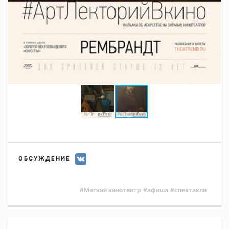
ОБСУЖДЕНИЕ
#Мягкий кинотеатр
#афиша
#спектакли