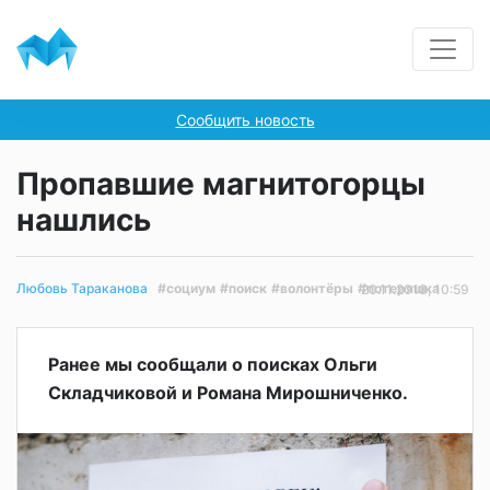
Сообщить новость
Пропавшие магнитогорцы
нашлись
#социум
#поиск
#волонтёры
#потеряшка
Любовь Тараканова
20.11.2018, 10:59
Ранее мы сообщали о поисках Ольги
Складчиковой и Романа Мирошниченко.