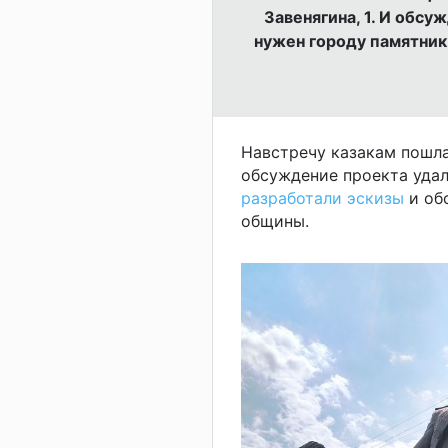
Завенягина, 1. И обсу
нужен городу памятник
Навстречу казакам пошла
обсуждение проекта удало
разработали эскизы
и об
общины.