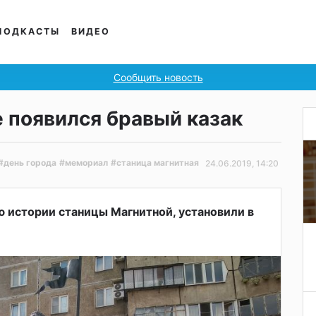
ПОДКАСТЫ
ВИДЕО
Сообщить новость
 появился бравый казак
#день города
#мемориал
#станица магнитная
24.06.2019, 14:20
 истории станицы Магнитной, установили в