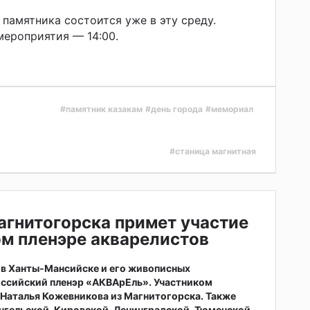
памятника состоится уже в эту среду.
ероприятия — 14:00.
#памятник казакам
#день города
#мемориал
#станица магнитная
агнитогорска примет участие
м пленэре акварелистов
а в Ханты-Мансийске и его живописных
оссийский пленэр «АКВАрЕль». Участником
 Наталья Кожевникова из Магнитогорска. Также
нгельской, Кировской, Ленинградской, Тюменской