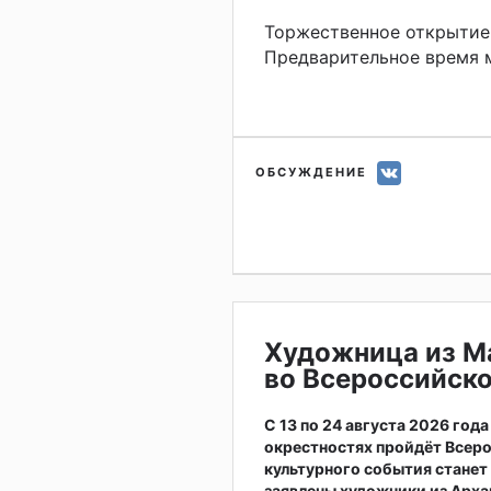
Торжественное открытие 
Предварительное время м
ОБСУЖДЕНИЕ
Художница из М
во Всероссийско
С 13 по 24 августа 2026 год
окрестностях пройдёт Всер
культурного события станет
заявлены художники из Арха