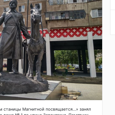
м станицы Магнитной посвящается…» занял
е дома № 1 по улице Завенягина. Памятник