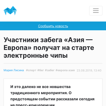
Сообщить новость
Участники забега «Азия —
Европа» получат на старте
электронные чипы
#спорт
#бег
#забег
#европа азия
Мария Лисина
23.08.2019, 13:40
И это далеко не все новшества
традиционного мероприятия. О
предстоящем событии рассказали сегодня
на пресс-концеренции.