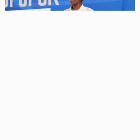
2 дня назад
В парке у Вечного огня у монумента «Тыл –
фронту» состоялось традиционное
ежегодное мероприятие в честь
годовщины образования ВДВ
В 10 часов колонна из «голубых беретов» двинулась к
монументу. Впереди шли десантники с гирляндой в руках.