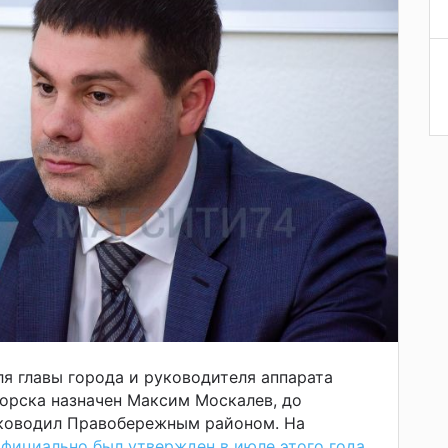
я главы города и руководителя аппарата
орска назначен Максим Москалев, до
уководил Правобережным районом. На
фициально был утвержден в июле этого года
.