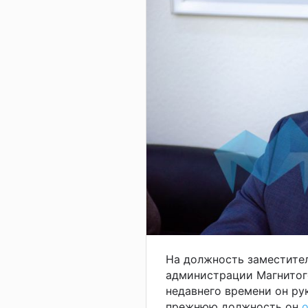
На должность заместител
администрации Магнитог
недавнего времени он р
прежнюю должность он
о