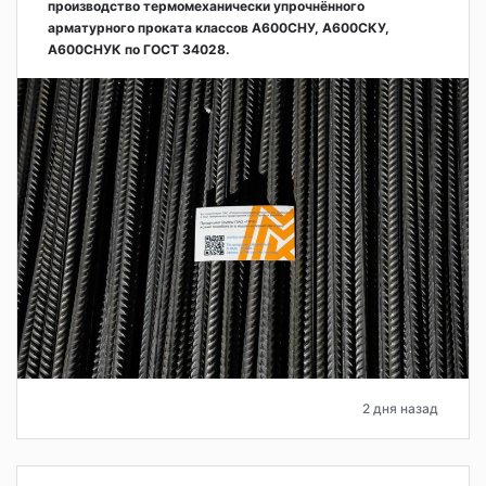
производство термомеханически упрочнённого
арматурного проката классов А600СНУ, А600СКУ,
А600СНУК по ГОСТ 34028.
2 дня назад