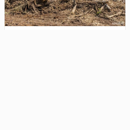
1 день назад
Сотрудники Госавтоинспекции выявили
поддельный полис ОСАГО
Водитель, предъявивший такой документ, доставлен в
отдел полиции для дальнейших разбирательств.