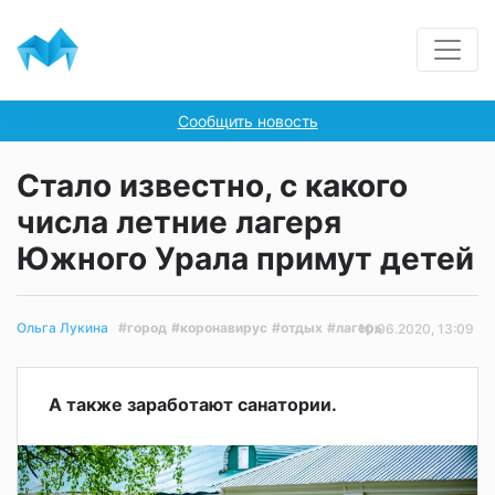
Сообщить новость
Стало известно, с какого
числа летние лагеря
Южного Урала примут детей
#город
#коронавирус
#отдых
#лагерь
Ольга Лукина
10.06.2020, 13:09
А также заработают санатории.