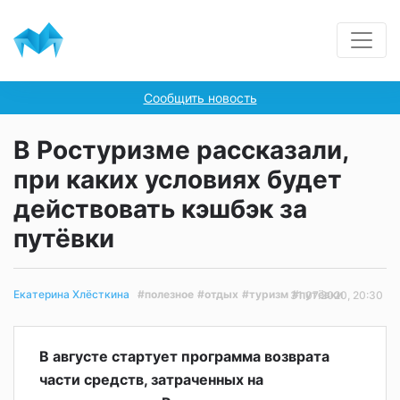
Сообщить новость
В Ростуризме рассказали,
при каких условиях будет
действовать кэшбэк за
путёвки
#полезное
#отдых
#туризм
#путёвки
Екатерина Хлёсткина
31.07.2020, 20:30
В августе стартует программа возврата
части средств, затраченных на