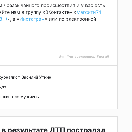
м чрезвычайного происшествия и у вас есть
йте нам в группу «ВКонтакте» «
Магсити74 —
8+)
», в «
Инстаграм
» или по электронной
#чп
#чп
#велосипед
#погиб
урналист Василий Уткин
ндт
ашли тело мужчины
 в результате ДТП пострадал