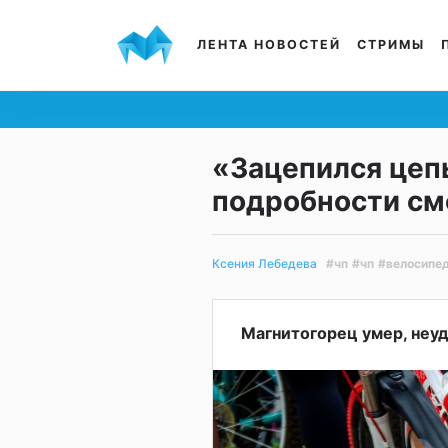
ЛЕНТА НОВОСТЕЙ
СТРИМЫ
«Зацепился цеп
подробности см
#чп
#чп
#велосипе
Ксения Лебедева
Магнитогорец умер, неуд