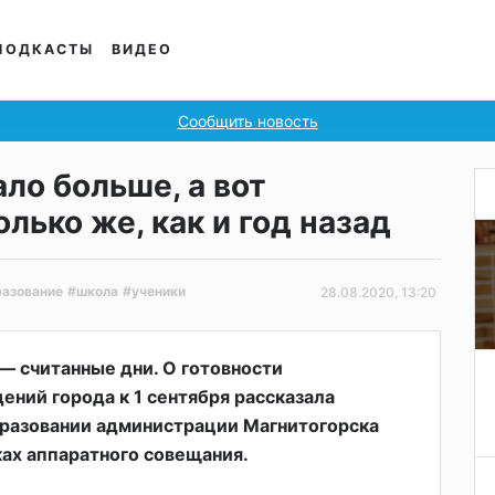
ПОДКАСТЫ
ВИДЕО
Сообщить новость
ло больше, а вот
лько же, как и год назад
разование
#школа
#ученики
28.08.2020, 13:20
 — считанные дни. О готовности
ний города к 1 сентября рассказала
бразовании администрации Магнитогорска
ах аппаратного совещания.