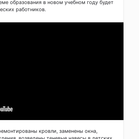
теме образования в новом учебном году будет
ческих работников.
ремонтированы кровли, заменены окна,
дения, возведены теневые навесы в детских