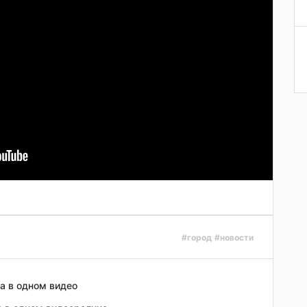
#город
#новости
а в одном видео