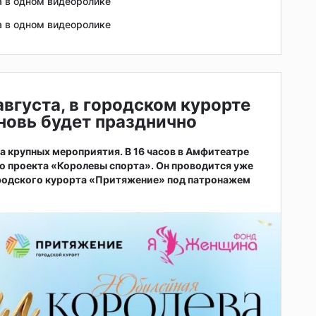
а в одном видеоролике
а в одном видеоролике
 августа, в городском курорте
новь будет празднично
ва крупных мероприятия. В 16 часов в Амфитеатре
о проекта «Королевы спорта». Он проводится уже
ородского курорта «Притяжение» под патронажем