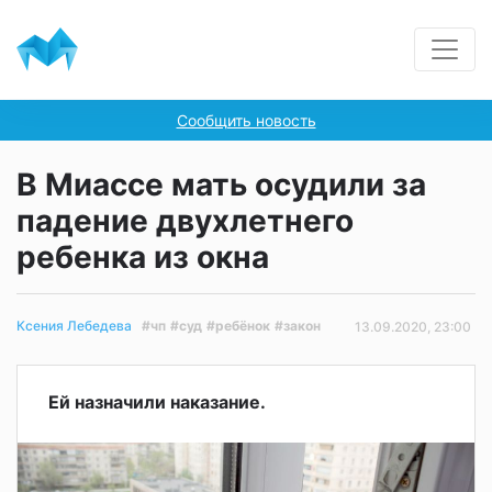
Сообщить новость
В Миассе мать осудили за
падение двухлетнего
ребенка из окна
#чп
#суд
#ребёнок
#закон
Ксения Лебедева
13.09.2020, 23:00
Ей назначили наказание.