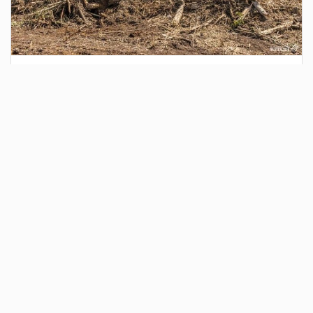
3 дня назад
Сотрудники Госавтоинспекции выявили
поддельный полис ОСАГО
Водитель, предъявивший такой документ, доставлен в
отдел полиции для дальнейших разбирательств.