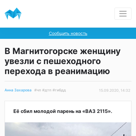
Сообщить новость
В Магнитогорске женщину
увезли с пешеходного
перехода в реанимацию
#чп
#дтп
#гибдд
Анна Захарова
15.09.2020, 14:32
Её сбил молодой парень на «ВАЗ 2115».