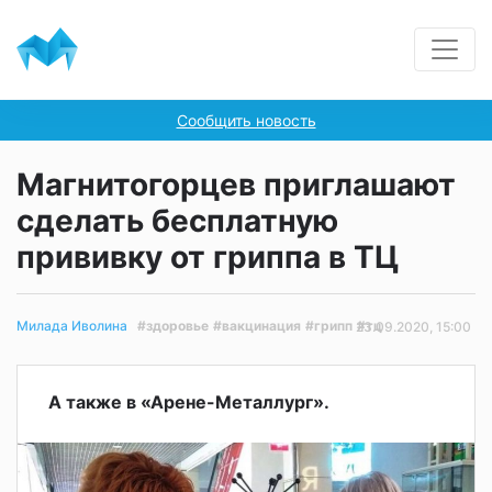
Сообщить новость
Магнитогорцев приглашают
сделать бесплатную
прививку от гриппа в ТЦ
#здоровье
#вакцинация
#грипп
#тц
Милада Иволина
23.09.2020, 15:00
А также в «Арене-Металлург».