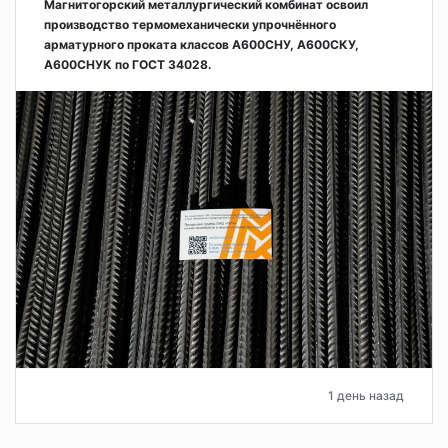
Магнитогорский металлургический комбинат освоил
производство термомеханически упрочнённого
арматурного проката классов А600СНУ, А600СКУ,
А600СНУК по ГОСТ 34028.
1 день назад