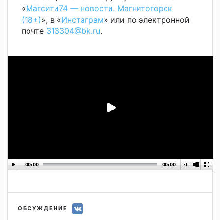
«
Магсити74 — новости. Магнитогорск
(18+)
», в «
Инстаграм
» или по электронной
почте
313304@bk.ru
.
00:00
00:00
ОБСУЖДЕНИЕ