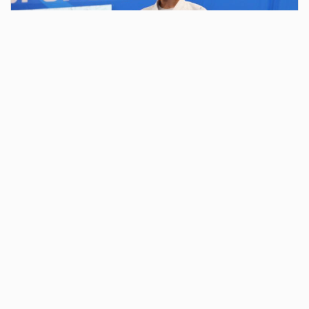
2 дня назад
В парке у Вечного огня у монумента «Тыл –
фронту» состоялось традиционное
ежегодное мероприятие в честь
годовщины образования ВДВ
В 10 часов колонна из «голубых беретов» двинулась к
монументу. Впереди шли десантники с гирляндой в руках.
Перед Вечным огнём братство остановилось. Открыл