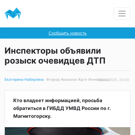
Сообщить новость
Инспекторы объявили
розыск очевидцев ДТП
#город
#розыск
#дтп
#очевидцы
Екатерина Набиулина
06.10.2020, 23:00
Кто владеет информацией, просьба
обратиться в ГИБДД УМВД России по г.
Магнитогорску.