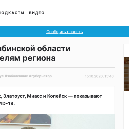
ПОДКАСТЫ
ВИДЕО
Сообщить новость
ябинской области
телям региона
ус
#заболевшие
#губернатор
15.10.2020, 15:40
, Златоуст, Миасс и Копейск — показывают
ID-19.