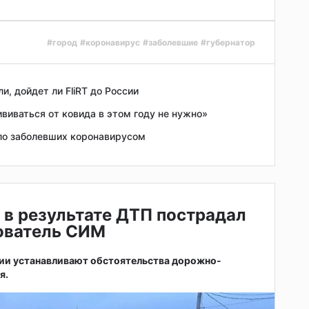
#город
#коронавирус
#заболевшие
#губернатор
и, дойдет ли FliRT до России
виваться от ковида в этом году не нужно»
ло заболевших коронавирусом
 в результате ДТП пострадал
зователь СИМ
ии устанавливают обстоятельства дорожно-
я.