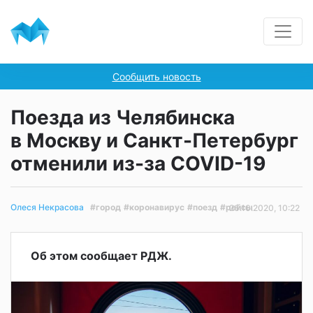
Сообщить новость
Поезда из Челябинска
в Москву и Санкт-Петербург
отменили из-за COVID-19
#город
#коронавирус
#поезд
#рейсы
Олеся Некрасова
26.10.2020, 10:22
Об этом сообщает РДЖ.