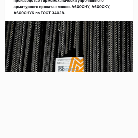
производство термомеханически упрочнённого
арматурного проката классов А600СНУ, А600СКУ,
А600СНУК по ГОСТ 34028.
2 дня назад